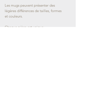
Les mugs peuvent présenter des
légères différences de tailles, formes
et couleurs.
Chaque pièce est unique.
Emballage soigné.
Retrouvez-moi sur :
Informations
LIVRAISON
CGV
CONTACT