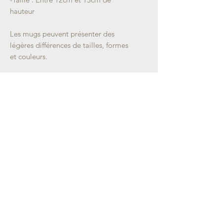
hauteur
Les mugs peuvent présenter des
légères différences de tailles, formes
et couleurs.
Chaque pièce est unique.
Emballage soigné.
Retrouvez-moi sur :
Informations
LIVRAISON
CGV