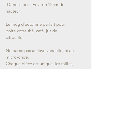
-Dimensions : Environ 12cm de
hauteur
Le mug d'automne parfait pour
boire votre thé, café, jus de
citrouille...
Ne passe pas au lave vaisselle, ni au
micro-onde.
Chaque pièce est unique, les tailles,
les couleurs et les formes peuvent
varier.
Emballage soigné.
Retrouvez-moi sur :