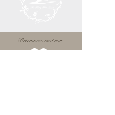
Retrouvez-moi sur :
Informations
LIVRAISON
CGV
CONTACT
COPYRIGHT ©2021 by The Fairy Tree
House