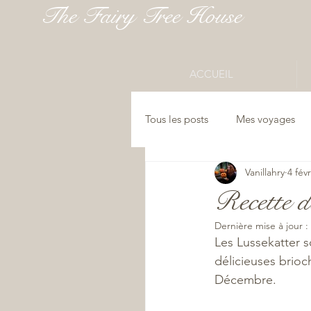
The Fairy Tree House
ACCUEIL
Tous les posts
Mes voyages
Vanillahry
4 fév
Recette d
Dernière mise à jour :
Les Lussekatter s
délicieuses brioch
Décembre. 