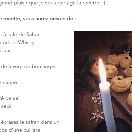
and plaisir que je vous partage la recette. :) 
te recette, vous aurez besoin de : 
e à café de Safran
oupe de Whisky 
 doux
fé de levure de boulanger
e canne
fé de sel
 secs
crasez le safran dans un 
dos d'une cuillère. 