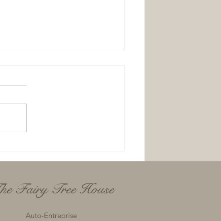
ecette des Patacitrouilles
he Fairy Tree House
Auto-Entreprise