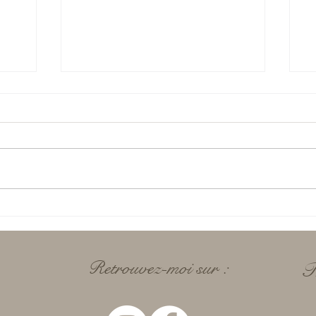
R
te du
Recette des shortbreads au
lemoncurd
Retrouvez-moi sur :
T