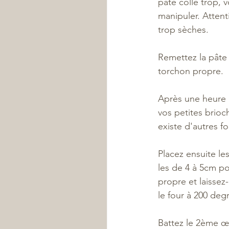
pâte colle trop, v
manipuler. Attent
trop sèches. 
Remettez la pâte 
torchon propre. 
Après une heure 
vos petites brioc
existe d'autres f
Placez ensuite le
les de 4 à 5cm po
propre et laissez
le four à 200 degr
Battez le 2ème œu