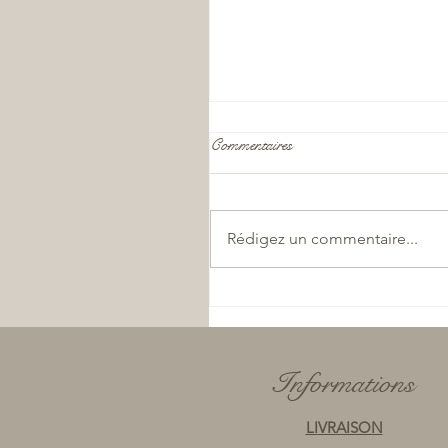
Commentaires
Rédigez un commentaire...
Recette des gaufres à la courget
Père Maggotte
Informations
LIVRAISON